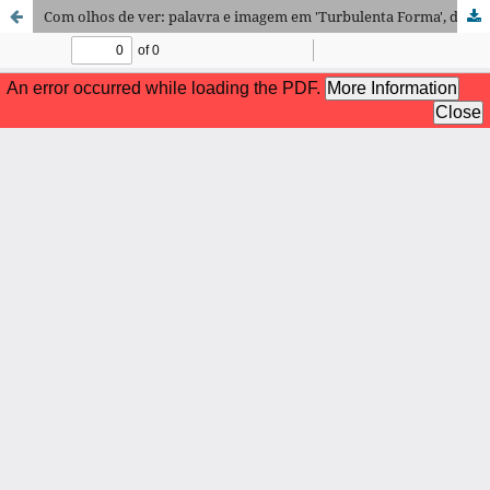
Com olhos de ver: palavra e imagem em 'Turbulenta Forma', de Maria Lis