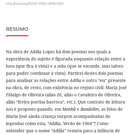
http://orcid.org/0000-0002-4978-7620
RESUMO
Na obra de Adília Lopes há dois poemas nos quais a
experiência do sujeito é figurada enquanto relação entre a
luva (que fica à vista) e a mão (que se esconde, mas talvez
para poder continuar à vista). Partirei destes dois poemas
para analisar as relações entre
Adília
e outro “eu” presente
na obra, de resto, com existência no registo civil: Maria José
Fidalgo de Oliveira (aliás Zé, aliás o Cavaleiro de Oliveira,
aliás “freira poetisa barroca”, etc.). Que contrato de leitura
nos é proposto quando, em
Manhã
e
Bandolim
, as fotos de
Maria José ainda criança surgem acompanhadas de
legendas como esta, “Adília, Verão de 1964”? Como
entender que o nome “Adília” remeta para a infância de