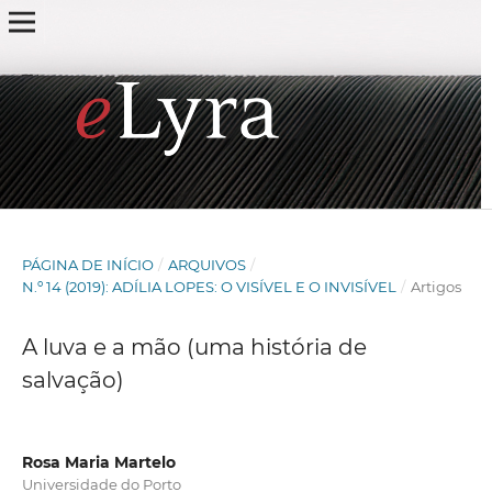
PÁGINA DE INÍCIO
/
ARQUIVOS
/
N.º 14 (2019): ADÍLIA LOPES: O VISÍVEL E O INVISÍVEL
/
Artigos
A luva e a mão (uma história de
salvação)
Rosa Maria Martelo
Universidade do Porto