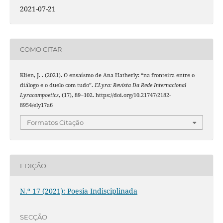
2021-07-21
COMO CITAR
Klien, J. . (2021). O ensaísmo de Ana Hatherly: “na fronteira entre o
diálogo e o duelo com tudo”.
ELyra: Revista Da Rede Internacional
Lyracompoetics
, (17), 89–102. https://doi.org/10.21747/2182-
8954/ely17a6
Formatos Citação
EDIÇÃO
N.º 17 (2021): Poesia Indisciplinada
SECÇÃO