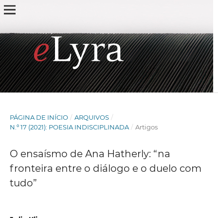
PÁGINA DE INÍCIO
/
ARQUIVOS
/
N.º 17 (2021): POESIA INDISCIPLINADA
/
Artigos
O ensaísmo de Ana Hatherly: “na
fronteira entre o diálogo e o duelo com
tudo”