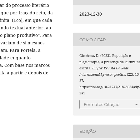
r do processo literário
o que por traçado reto, da
2023-12-30
finita’ (Eco), em que cada
ndo textual anterior, ao
 plano produtivo”. Para
COMO CITAR
 variam de si mesmos
am. Para Portela, a
Giménez, D. (2023). Repetição e
lidade enquanto
plagiotropia, a presença da leitura n
ita. Com base nos marcos
escrita.
ELyra: Revista Da Rede
ita a partir e depois de
Internacional Lyracompoetics
, (22), 13
27.
https://doi.org/10.21747/21828954/ely
2a1
Formatos Citação
EDIÇÃO