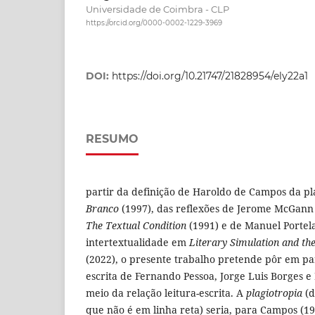
Universidade de Coimbra - CLP
https://orcid.org/0000-0002-1229-3969
DOI:
https://doi.org/10.21747/21828954/ely22a1
RESUMO
partir da definição de Haroldo de Campos da p
Branco
(1997), das reflexões de Jerome McGann
The Textual Condition
(1991) e de Manuel Portel
intertextualidade em
Literary Simulation and th
(2022), o presente trabalho pretende pôr em pa
escrita de Fernando Pessoa, Jorge Luis Borges e
meio da relação leitura-escrita. A
plagiotropia
(d
que não é em linha reta) seria, para Campos (19