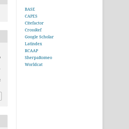
BASE
CAPES
Citefactor
CrossRef
Google Scholar
Latindex
RCAAP
SherpaRomeo
a
Worldcat
–
2