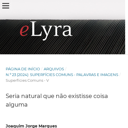
PÁGINA DE INÍCIO
/
ARQUIVOS
/
N.º 23 (2024): SUPERFÍCIES COMUNS - PALAVRAS E IMAGENS
/
Superfícies Comuns - V
Seria natural que não existisse coisa
alguma
Joaquim Jorge Marques