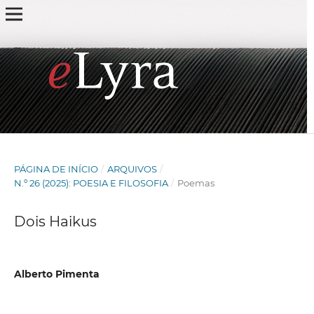
PÁGINA DE INÍCIO
/
ARQUIVOS
/
N.º 26 (2025): POESIA E FILOSOFIA
/
Poemas
Dois Haikus
Alberto Pimenta